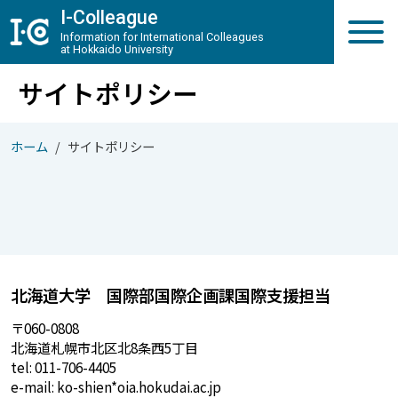
メインコンテンツへスキップ
I-Colleague
Information for International Colleagues
at Hokkaido University
サイトポリシー
ホーム
サイトポリシー
北海道大学 国際部国際企画課国際支援担当
〒060-0808
北海道札幌市北区北8条西5丁目
tel: 011-706-4405
e-mail: ko-shien*oia.hokudai.ac.jp