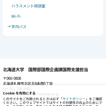
ハラスメント相談室
Wi-Fi
学内バス
北海道大学 国際部国際企画課国際支援担当
〒060-0808
北海道札幌市北区北8条西5丁目
tel: 011-706-4405
Cookie を有効にする
e-mail: ko-shien*oia.hokudai.ac.jp
このサイトをご利用されるときは必ず「
サイトポリシー
」をご確認
(*を@に変えてください)
ください。このウェブサイトではサイトの利便性の向上のためにク