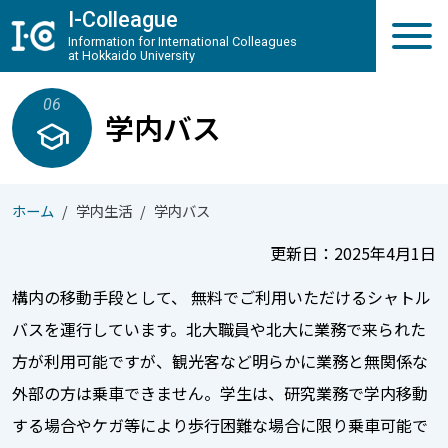
メインコンテンツへスキップ
I-Colleague
Information for International Colleagues
at Hokkaido University
06
学内バス
school
ホーム
学内生活
学内バス
更新日：2025年4月1日
構内の移動手段として、 無料でご利用いただけるシャトル
バスを運行しています。北大職員や北大に業務で来られた
方が利用可能ですが、観光客など明らかに業務と無関係な
外部の方は乗車できません。学生は、研究業務で学内移動
する場合やケガ等により歩行困難な場合に限り乗車可能で