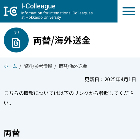
メインコンテンツへスキップ
I-Colleague
Information for International Colleagues
at Hokkaido University
09
両替/海外送金
file_present
ホーム
資料/参考情報
両替/海外送金
更新日：2025年4月1日
こちらの情報については以下のリンクから参照してくださ
い。
両替