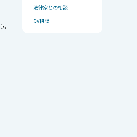
法律家との相談
DV相談
う。