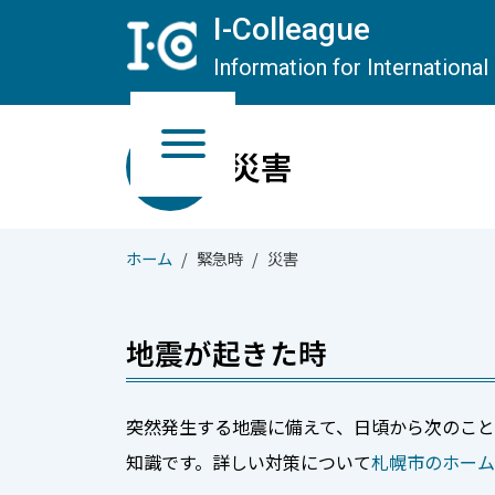
メインコンテンツへスキップ
I-Colleague
Information for Internationa
03
災害
emergency_home
ホーム
緊急時
災害
地震が起きた時
突然発生する地震に備えて、日頃から次のこ
知識です。詳しい対策について
札幌市のホーム