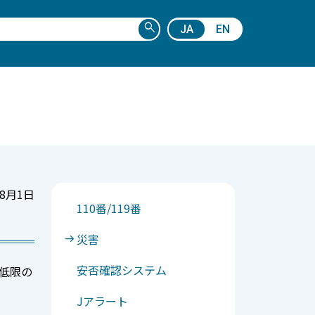
search
JA
EN
8月1日
110番/119番
災害
安否確認システム
低限の
Jアラート