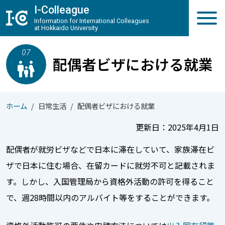
メインコンテンツへスキップ
I-Colleague
Information for International Colleagues
at Hokkaido University
07
配偶者ビザにおける就業
family_restroom
ホーム
日常生活
配偶者ビザにおける就業
更新日：2025年4月1日
配偶者が就労ビザなどで日本に滞在していて、家族滞在ビ
ザで日本に住む場合、在留カードに就労不可と記載されま
す。しかし、入国管理局から資格外活動の許可を得ること
で、週28時間以内のアルバイト等をすることができます。